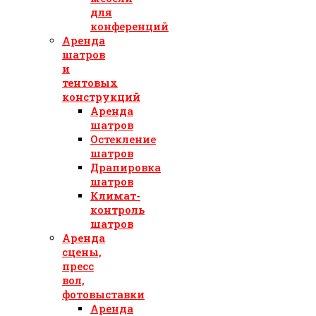
для
конференций
Аренда
шатров
и
тентовых
конструкций
Аренда
шатров
Остекление
шатров
Драпировка
шатров
Климат-
контроль
шатров
Аренда
сцены,
пресс
вол,
фотовыставки
Аренда