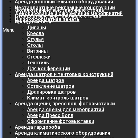
Аренда дополнительного оборудования
Нестандартные рекламные конструкции
Эксклюзивные выставочные стенды
Декорирование и оформление мероприятий
Стандартные выставочные стенды
Широкоформатная печать
Аренда мебели
Диваны
Menu
Кресла
Стулья
Столы
Витрины
Стеллажи
Текстиль
Для конференций
Аренда шатров и тентовых конструкций
Аренда шатров
Остекление шатров
Драпировка шатров
Климат-контроль шатров
Аренда сцены, пресс вол, фотовыставки
Аренда сцены для мероприятий
Аренда Пресс Волл
Оформление фотовыставки
Аренда гардероба
Аренда климатического оборудования