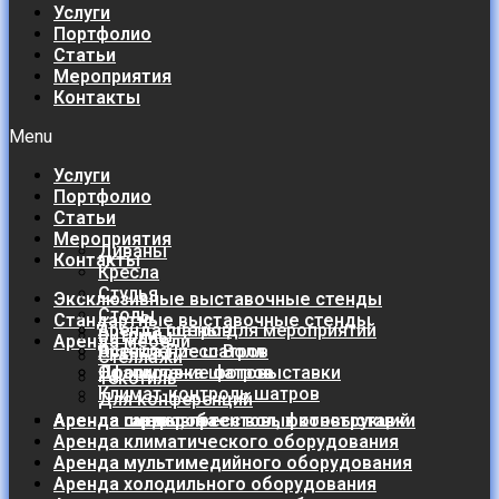
Услуги
Портфолио
Статьи
Мероприятия
Контакты
Menu
Услуги
Портфолио
Статьи
Мероприятия
Диваны
Контакты
Кресла
Стулья
Эксклюзивные выставочные стенды
Столы
Стандартные выставочные стенды
Аренда шатров
Аренда сцены для мероприятий
Витрины
Аренда мебели
Остекление шатров
Аренда Пресс Волл
Стеллажи
Драпировка шатров
Оформление фотовыставки
Текстиль
Климат-контроль шатров
Для конференций
Аренда шатров и тентовых конструкций
Аренда сцены, пресс вол, фотовыставки
Аренда гардероба
Аренда климатического оборудования
Аренда мультимедийного оборудования
Аренда холодильного оборудования