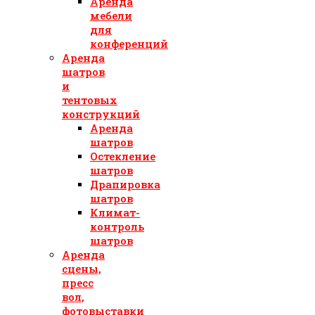
Аренда
мебели
для
конференций
Аренда
шатров
и
тентовых
конструкций
Аренда
шатров
Остекление
шатров
Драпировка
шатров
Климат-
контроль
шатров
Аренда
сцены,
пресс
вол,
фотовыставки