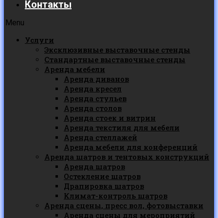
Контакты
Menu
Услуги
Эксклюзивные выставочные стенды
Стандартные выставочные стенды
Аренда мебели
Аренда диванов
Аренда кресел
Аренда стульев
Аренда столов
Аренда стоек и витрин
Аренда текстиля для мебели
Аренда стеллажей
Аренда мебели для конференций
Аренда шатров и тентовых конструкций
Аренда шатров
Остекление шатров
Драпировка шатров
Климат-контроль шатров
Аренда сцены, пресс вол, фотовыставки
Аренда сцены для мероприятий