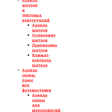
Аренда
шатров
и
тентовых
конструкций
Аренда
шатров
Остекление
шатров
Драпировка
шатров
Климат-
контроль
шатров
Аренда
сцены,
пресс
вол,
фотовыставки
Аренда
сцены
для
мероприятий