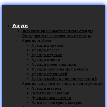
Услуги
Эксклюзивные выставочные стенды
Стандартные выставочные стенды
Аренда мебели
Аренда диванов
Аренда кресел
Аренда стульев
Аренда столов
Аренда стоек и витрин
Аренда текстиля для мебели
Аренда стеллажей
Аренда мебели для конференций
Аренда шатров и тентовых конструкций
Аренда шатров
Остекление шатров
Драпировка шатров
Климат-контроль шатров