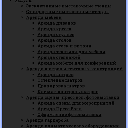
Услуги
Эксклюзивные выставочные стенды
Стандартные выставочные стенды
Аренда мебели
Аренда диванов
Аренда кресел
Аренда стульев
Аренда столов
Аренда стоек и витрин
Аренда текстиля для мебели
Аренда стеллажей
Аренда мебели для конференций
Аренда шатров и тентовых конструкций
Аренда шатров
Остекление шатров
Драпировка шатров
Климат-контроль шатров
Аренда сцены, пресс вол, фотовыставки
Аренда сцены для мероприятий
Аренда Пресс Волл
Оформление фотовыставки
Аренда гардероба
Аренда климатического оборудования