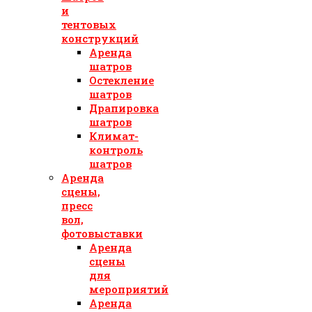
и
тентовых
конструкций
Аренда
шатров
Остекление
шатров
Драпировка
шатров
Климат-
контроль
шатров
Аренда
сцены,
пресс
вол,
фотовыставки
Аренда
сцены
для
мероприятий
Аренда